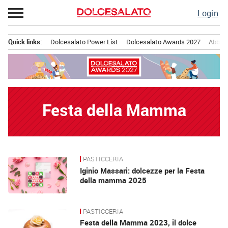
Passa
Login
al
contenuto
Quick links:
Dolcesalato Power List
Dolcesalato Awards 2027
Abbona
Menu principale
Festa della Mamma
PASTICCERIA
News
Iginio Massari: dolcezze per la Festa
della mamma 2025
PASTICCERIA
Festa della Mamma 2023, il dolce