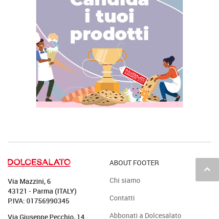
ABOUT FOOTER
keyboard_arrow_up
Chi siamo
Via Mazzini, 6
43121 - Parma (ITALY)
Contatti
P.IVA: 01756990345
Abbonati a Dolcesalato
Via Giuseppe Pecchio, 14