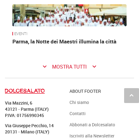
EVENTI
Parma, la Notte dei Maestri illumina la città
keyboard_arrow_down
keyboard_arrow_down
MOSTRA TUTTI
ABOUT FOOTER
keyboard_arrow_up
Chi siamo
Via Mazzini, 6
43121 - Parma (ITALY)
Contatti
P.IVA: 01756990345
Abbonati a Dolcesalato
Via Giuseppe Pecchio, 14
20131 - Milano (ITALY)
Iscriviti alla Newsletter