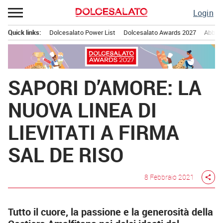
Passa
Login
al
contenuto
Quick links:
Dolcesalato Power List
Dolcesalato Awards 2027
Abbona
Menu principale
SAPORI D’AMORE: LA
NUOVA LINEA DI
LIEVITATI A FIRMA
SAL DE RISO
8 Febbraio 2021
share
Tutto il cuore, la passione e la generosità della