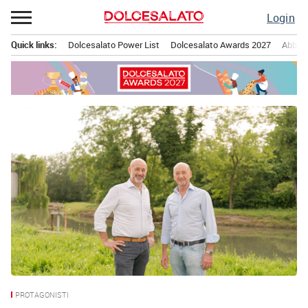
Passa
Login
al
contenuto
Quick links:
Dolcesalato Power List
Dolcesalato Awards 2027
Abbona
Menu principale
Dolcesalato
Notizia
-
principale
La
prima
rivista
dell’eccellenza
artigianale
e
dei
prodotti
d’alta
gamma
PROTAGONISTI