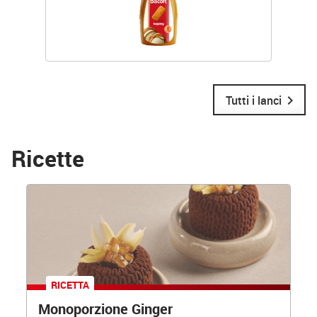
chevron_right
Tutti i lanci
Ricette
RICETTA
Monoporzione Ginger