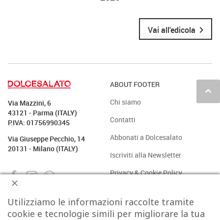
chevron_right
Vai all'edicola
ABOUT FOOTER
keyboard_arrow_up
Chi siamo
Via Mazzini, 6
43121 - Parma (ITALY)
Contatti
P.IVA: 01756990345
Abbonati a Dolcesalato
Via Giuseppe Pecchio, 14
20131 - Milano (ITALY)
Iscriviti alla Newsletter
Privacy & Cookie Policy
Utilizziamo le informazioni raccolte tramite
PASTICCERIA
BAKERY
GELATO
CAFFÈ & CO.
cookie e tecnologie simili per migliorare la tua