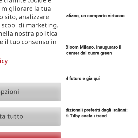
e tramite cookie e
 migliorare la tua
TREND
Lievito italiano, un comparto virtuoso
 sito, analizzare
r scopi di marketing.
nella nostra politica
TREND
re il tuo consenso in
Merlata Bloom Milano, inaugurato il
lifestyle center dal cuore green
icy
TREND
Il cibo del futuro è già qui
opzioni
TREND
Dolci tradizionali preferiti dagli italiani:
ta tutto
l’analisi di Tilby svela i trend
TREND