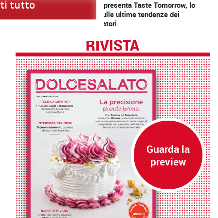
i tutto
Puratos presenta Taste Tomorrow, lo
studio sulle ultime tendenze dei
consumatori
RIVISTA