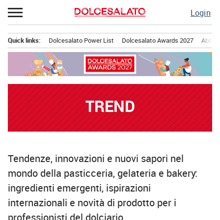
Passa
Login
al
contenuto
Quick links:
Dolcesalato Power List
Dolcesalato Awards 2027
Abbona
Menu principale
TREND
Tendenze, innovazioni e nuovi sapori nel
mondo della pasticceria, gelateria e bakery:
ingredienti emergenti, ispirazioni
internazionali e novità di prodotto per i
professionisti del dolciario.