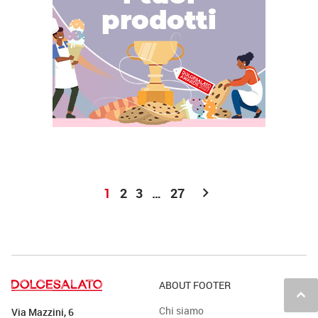
chevron_right
1
2
3
…
27
ABOUT FOOTER
keyboard_arrow_up
Chi siamo
Via Mazzini, 6