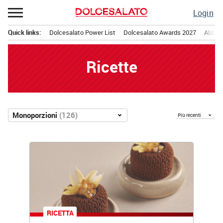
Passa
Login
al
contenuto
Quick links:
Dolcesalato Power List
Dolcesalato Awards 2027
Abbona
Menu principale
Ricette
Ordina
Monoporzioni
(126)
per
Monoporzioni
RICETTA