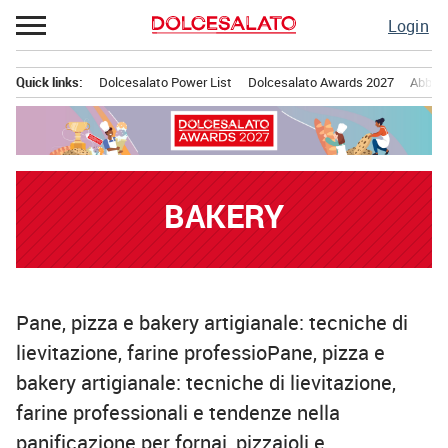
Passa
Login
al
contenuto
Quick links:
Dolcesalato Power List
Dolcesalato Awards 2027
Abbona
Menu principale
BAKERY
Pane, pizza e bakery artigianale: tecniche di
lievitazione, farine professioPane, pizza e
bakery artigianale: tecniche di lievitazione,
farine professionali e tendenze nella
panificazione per fornai, pizzaioli e