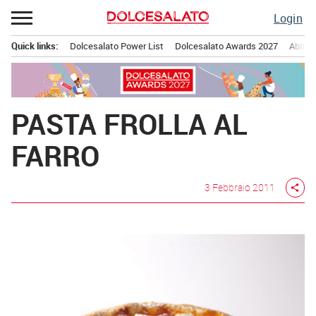
Passa
Login
al
contenuto
Quick links:
Dolcesalato Power List
Dolcesalato Awards 2027
Abbona
Menu principale
PASTA FROLLA AL
FARRO
3 Febbraio 2011
share