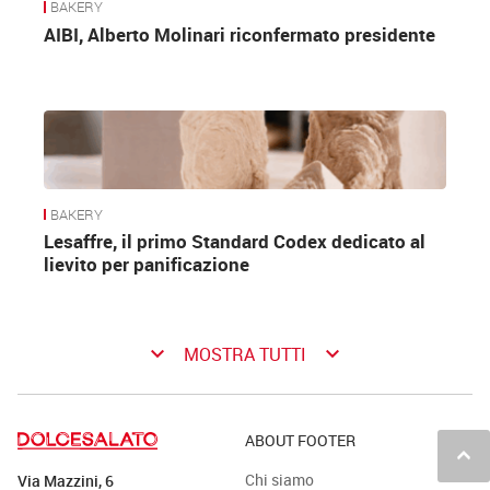
BAKERY
AIBI, Alberto Molinari riconfermato presidente
BAKERY
Lesaffre, il primo Standard Codex dedicato al
lievito per panificazione
keyboard_arrow_down
keyboard_arrow_down
MOSTRA TUTTI
ABOUT FOOTER
keyboard_arrow_up
Chi siamo
Via Mazzini, 6