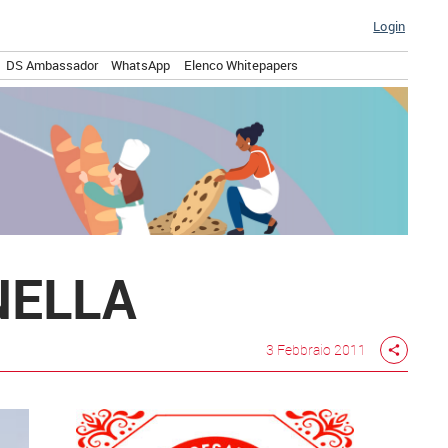
Login
DS Ambassador
WhatsApp
Elenco Whitepapers
NELLA
3 Febbraio 2011
share