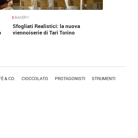
BAKERY
Sfogliati Realistici: la nuova
o
viennoiserie di Tarì Torino
È & CO.
CIOCCOLATO
PROTAGONISTI
STRUMENTI