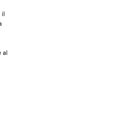
il
a
e
 al