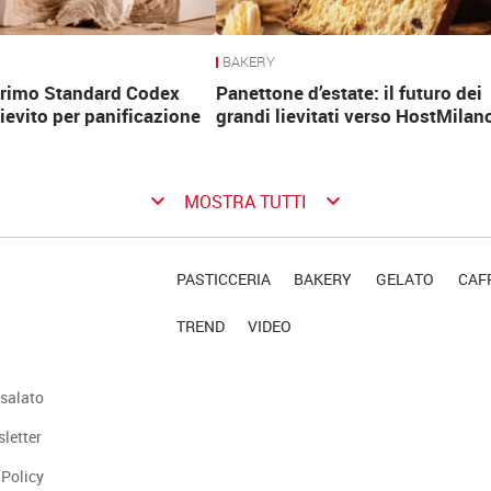
BAKERY
 primo Standard Codex
Panettone d’estate: il futuro dei
lievito per panificazione
grandi lievitati verso HostMilan
keyboard_arrow_down
keyboard_arrow_down
MOSTRA TUTTI
PASTICCERIA
BAKERY
GELATO
CAFF
TREND
VIDEO
salato
sletter
 Policy