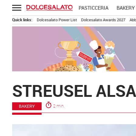
Passa
PASTICCERIA
BAKERY
al
contenuto
Quick links:
Dolcesalato Power List
Dolcesalato Awards 2027
Abb
STREUSEL ALSA
timer
2 min.
BAKERY