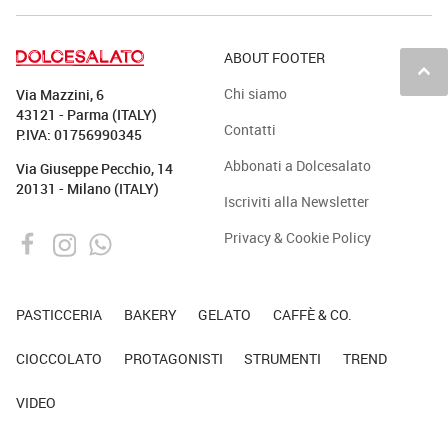
ABOUT FOOTER
keyboard_arrow_up
Chi siamo
Via Mazzini, 6
43121 - Parma (ITALY)
Contatti
P.IVA: 01756990345
Abbonati a Dolcesalato
Via Giuseppe Pecchio, 14
20131 - Milano (ITALY)
Iscriviti alla Newsletter
Privacy & Cookie Policy
PASTICCERIA
BAKERY
GELATO
CAFFÈ & CO.
CIOCCOLATO
PROTAGONISTI
STRUMENTI
TREND
VIDEO