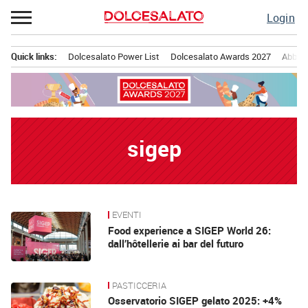
Passa
Login
al
contenuto
Quick links:
Dolcesalato Power List
Dolcesalato Awards 2027
Abbona
Menu principale
sigep
EVENTI
News
Food experience a SIGEP World 26:
dall’hôtellerie ai bar del futuro
PASTICCERIA
Osservatorio SIGEP gelato 2025: +4%