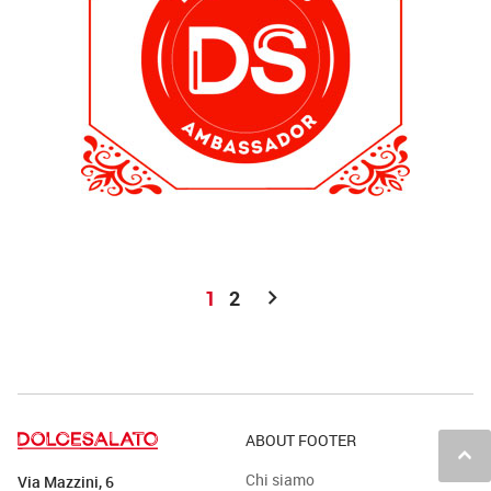
chevron_right
1
2
ABOUT FOOTER
keyboard_arrow_up
Chi siamo
Via Mazzini, 6