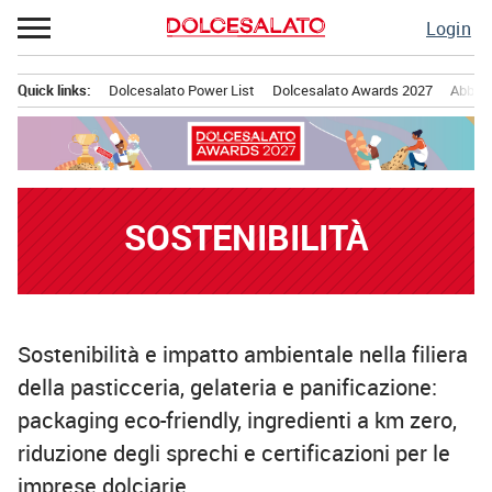
Passa
Login
al
contenuto
Quick links:
Dolcesalato Power List
Dolcesalato Awards 2027
Abbona
Menu principale
SOSTENIBILITÀ
Sostenibilità e impatto ambientale nella filiera
della pasticceria, gelateria e panificazione:
packaging eco-friendly, ingredienti a km zero,
riduzione degli sprechi e certificazioni per le
imprese dolciarie.