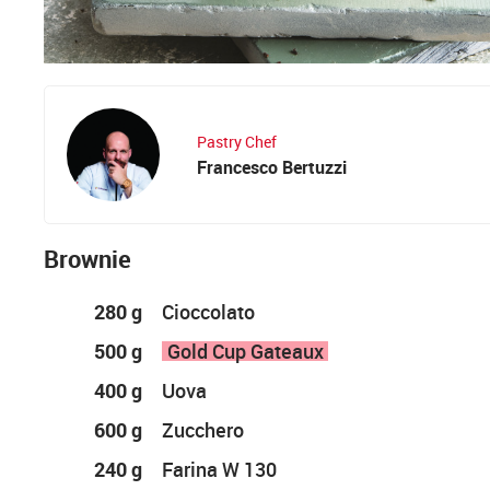
Pastry Chef
Francesco Bertuzzi
Brownie
280 g
Cioccolato
500 g
Gold Cup Gateaux
400 g
Uova
600 g
Zucchero
240 g
Farina W 130