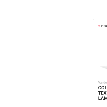
PROD
lens
Vande
GOL
TEX
LAM