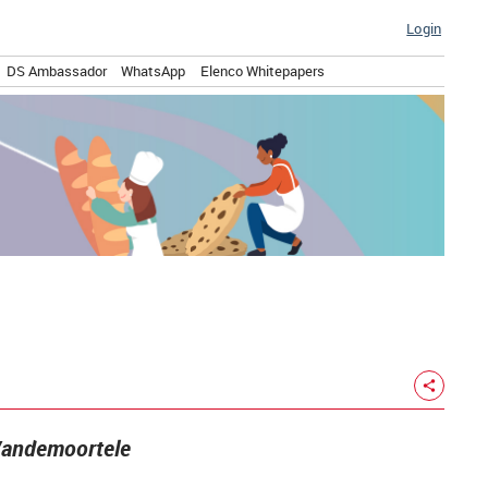
Login
DS Ambassador
WhatsApp
Elenco Whitepapers
share
 Vandemoortele