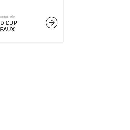
moortele
arrow_forward
D CUP
TEAUX