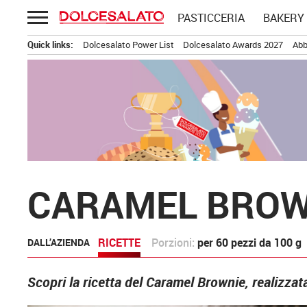
Passa
PASTICCERIA
BAKERY
al
contenuto
Quick links:
Dolcesalato Power List
Dolcesalato Awards 2027
Abb
CARAMEL BROW
RICETTE
Porzioni:
per 60 pezzi da 100 g
DALL’AZIENDA
Scopri la ricetta del Caramel Brownie, realizza