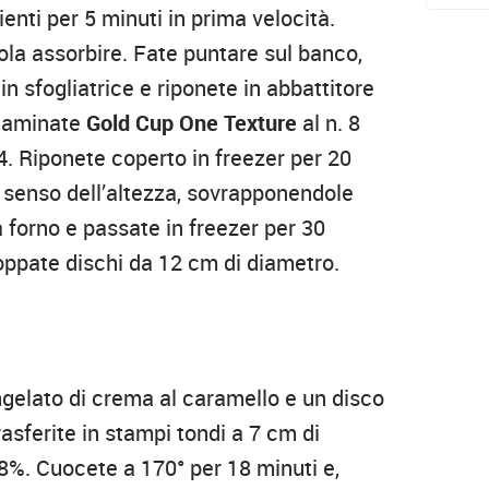
ienti per 5 minuti in prima velocità.
la assorbire. Fate puntare sul banco,
in sfogliatrice e riponete in abbattitore
-laminate
Gold Cup One Texture
al n. 8
 4. Riponete coperto in freezer per 20
el senso dell’altezza, sovrapponendole
a forno e passate in freezer per 30
oppate dischi da 12 cm di diametro.
ngelato di crema al caramello e un disco
rasferite in stampi tondi a 7 cm di
78%. Cuocete a 170° per 18 minuti e,