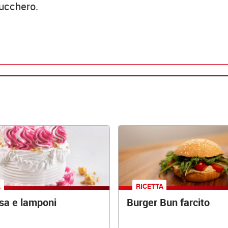
zucchero.
A
RICETTA
osa e lamponi
Burger Bun farcito