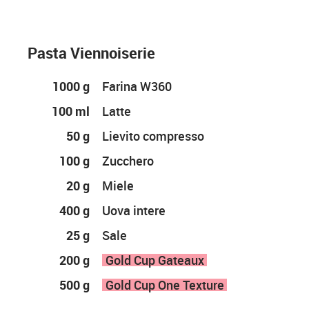
Pasta Viennoiserie
1000 g
Farina W360
100 ml
Latte
50 g
Lievito compresso
100 g
Zucchero
20 g
Miele
400 g
Uova intere
25 g
Sale
200 g
Gold Cup Gateaux
500 g
Gold Cup One Texture