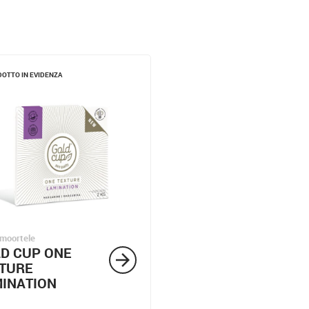
OTTO IN EVIDENZA
moortele
D CUP ONE
arrow_forward
TURE
INATION