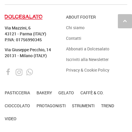
ABOUT FOOTER
keyboard_arrow_up
Chi siamo
Via Mazzini, 6
43121 - Parma (ITALY)
Contatti
P.IVA: 01756990345
Abbonati a Dolcesalato
Via Giuseppe Pecchio, 14
20131 - Milano (ITALY)
Iscriviti alla Newsletter
Privacy & Cookie Policy
PASTICCERIA
BAKERY
GELATO
CAFFÈ & CO.
CIOCCOLATO
PROTAGONISTI
STRUMENTI
TREND
VIDEO