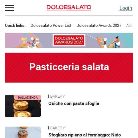
Passa
Login
al
contenuto
Quick links:
Dolcesalato Power List
Dolcesalato Awards 2027
Abbona
Menu principale
Pasticceria salata
BAKERY
News
DALL’AZIENDA
Quiche con pasta sfoglia
BAKERY
Sfogliato ripieno al formaggio: Nido