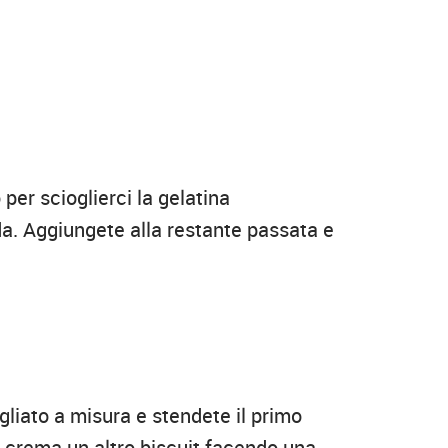
er scioglierci la gelatina
. Aggiungete alla restante passata e
agliato a misura e stendete il primo
a crema un altro biscuit facendo una