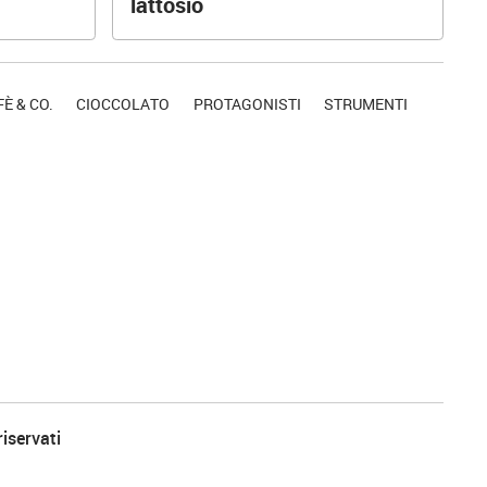
lattosio
È & CO.
CIOCCOLATO
PROTAGONISTI
STRUMENTI
riservati