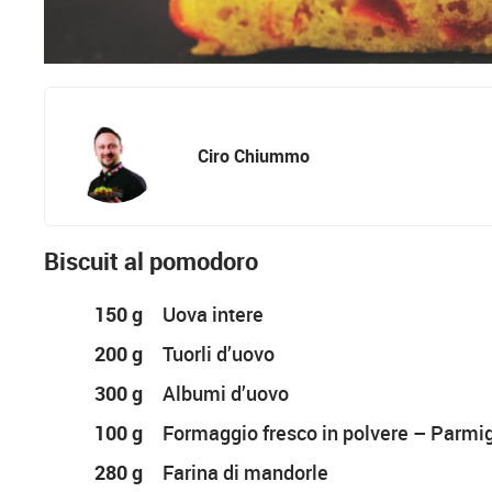
Ciro Chiummo
Biscuit al pomodoro
150 g
Uova intere
200 g
Tuorli d’uovo
300 g
Albumi d’uovo
100 g
Formaggio fresco in polvere – Parmi
280 g
Farina di mandorle