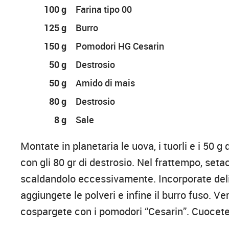
100 g
Farina tipo 00
125 g
Burro
150 g
Pomodori HG Cesarin
50 g
Destrosio
50 g
Amido di mais
80 g
Destrosio
8 g
Sale
Montate in planetaria le uova, i tuorli e i 50 g
con gli 80 gr di destrosio. Nel frattempo, setac
scaldandolo eccessivamente. Incorporate del
aggiungete le polveri e infine il burro fuso. Ve
cospargete con i pomodori “Cesarin”. Cuocete i