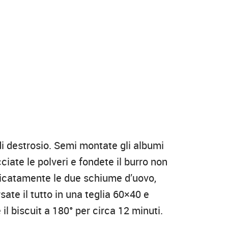
 di destrosio. Semi montate gli albumi
ciate le polveri e fondete il burro non
icatamente le due schiume d’uovo,
rsate il tutto in una teglia 60×40 e
l biscuit a 180° per circa 12 minuti.