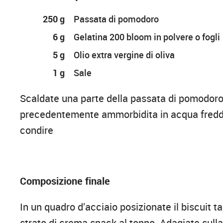
250 g
Passata di pomodoro
6 g
Gelatina 200 bloom in polvere o fogli
5 g
Olio extra vergine di oliva
1 g
Sale
Scaldate una parte della passata di pomodoro p
precedentemente ammorbidita in acqua fredda
condire
Composizione finale
In un quadro d’acciaio posizionate il biscuit t
strato di crema snack al tonno. Adagiate sull