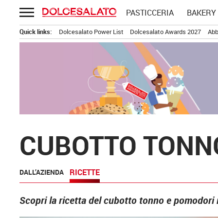
Passa
PASTICCERIA
BAKERY
al
contenuto
Quick links:
Dolcesalato Power List
Dolcesalato Awards 2027
Abb
CUBOTTO TONN
RICETTE
DALL’AZIENDA
Scopri la ricetta del cubotto tonno e pomodori