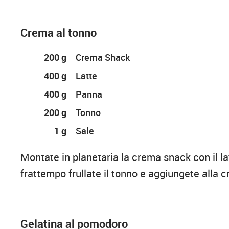
Crema al tonno
200 g
Crema Shack
400 g
Latte
400 g
Panna
200 g
Tonno
1 g
Sale
Montate in planetaria la crema snack con il la
frattempo frullate il tonno e aggiungete alla 
Gelatina al pomodoro