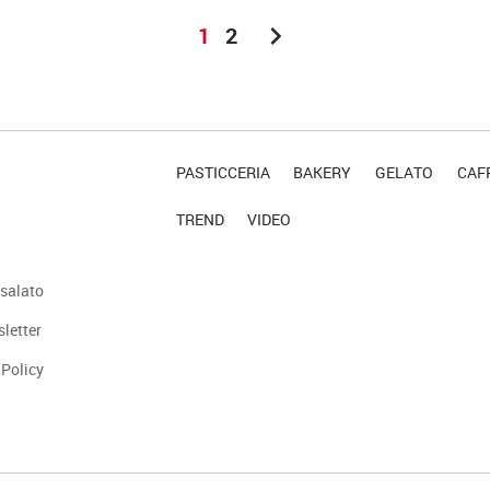
chevron_right
1
2
PASTICCERIA
BAKERY
GELATO
CAFF
TREND
VIDEO
salato
sletter
 Policy