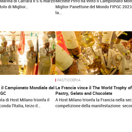
arina di Carrara il 5-6 marzo
Michele Pirro ha vinto il Campionato Mon
itolo di Miglior…
Miglior Panettone del Mondo FIPGC 2023
la…
PASTICCERIA
 il Campionato Mondiale del
La Francia vince il The World Trophy of
PGC
Pastry, Gelato and Chocolate
ta di Host Milano trionfa il
A Host Milano trionfa la Francia nella se
nda l'Italia, terzo il…
competizione della manifestazione: sec