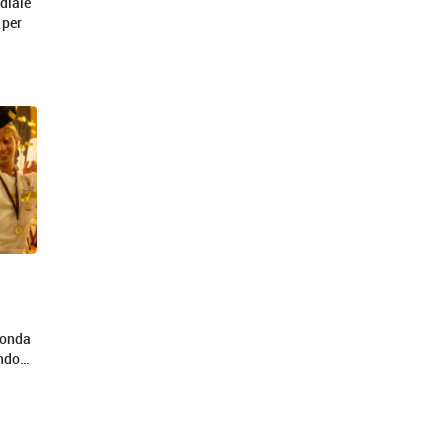
diale
 per
conda
ondo…