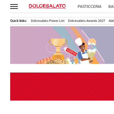
Passa
PASTICCERIA
BA
al
contenuto
Quick links:
Dolcesalato Power List
Dolcesalato Awards 2027
Abb