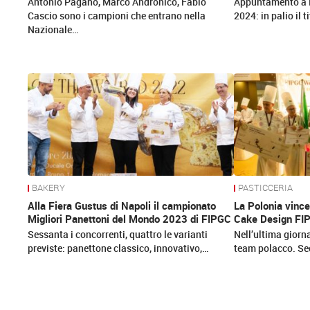
Antonio Pagano, Marco Andronico, Fabio
Appuntamento a M
Cascio sono i campioni che entrano nella
2024: in palio il t
Nazionale…
BAKERY
PASTICCERIA
Alla Fiera Gustus di Napoli il campionato
La Polonia vince
Migliori Panettoni del Mondo 2023 di FIPGC
Cake Design FI
Sessanta i concorrenti, quattro le varianti
Nell’ultima giorna
previste: panettone classico, innovativo,…
team polacco. Seco