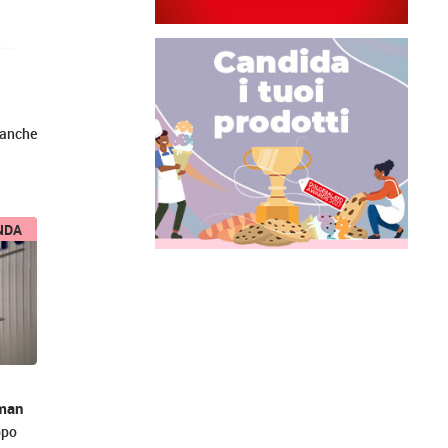
e anche
NDA
rman
ppo