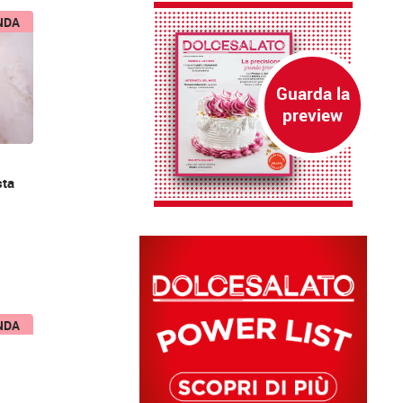
NDA
sta
NDA