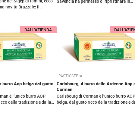
one del Sigep di Rimini, ecco
Savencia ha permesso di ripristinare in…
ima novità Brazzale: il…
DALL’AZIENDA
DALL’AZIE
PASTICCERIA
co burro Aop belga dal gusto
Carlsbourg, il burro delle Ardenne Aop 
Corman
rman è l’unico burro AOP
Carlsbourg di Corman è l’unico burro AO
icco della tradizione e dalla…
belga, dal gusto ricco della tradizione e d