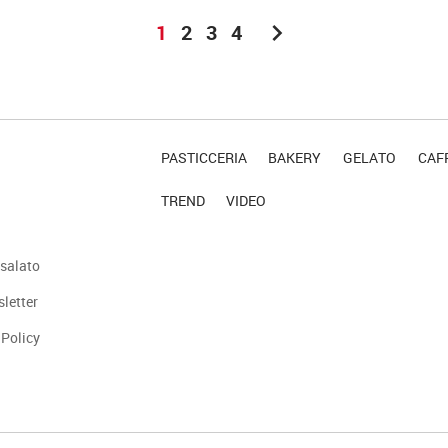
chevron_right
1
2
3
4
PASTICCERIA
BAKERY
GELATO
CAFF
TREND
VIDEO
salato
sletter
 Policy