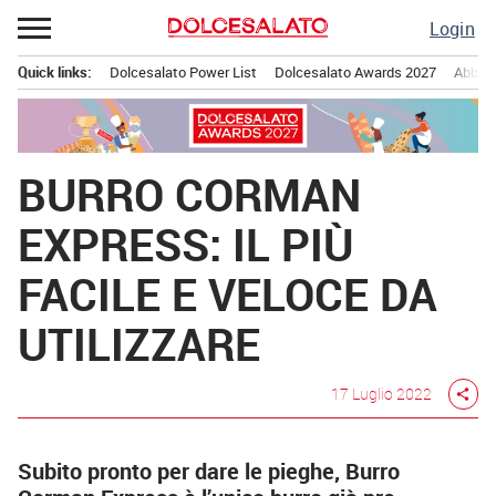
Passa
Login
al
contenuto
Quick links:
Dolcesalato Power List
Dolcesalato Awards 2027
Abbona
Menu principale
BURRO CORMAN
EXPRESS: IL PIÙ
FACILE E VELOCE DA
UTILIZZARE
17 Luglio 2022
share
Subito pronto per dare le pieghe, Burro