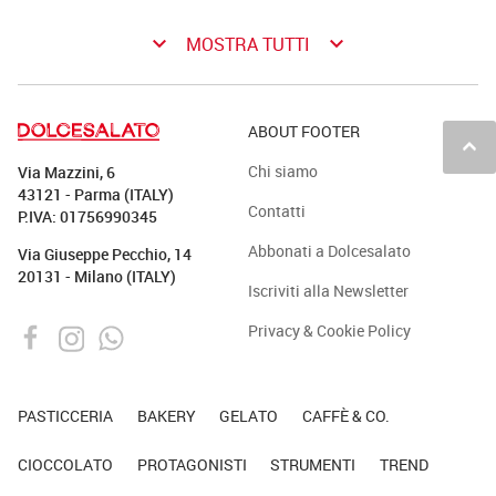
keyboard_arrow_down
keyboard_arrow_down
MOSTRA TUTTI
ABOUT FOOTER
keyboard_arrow_up
Chi siamo
Via Mazzini, 6
43121 - Parma (ITALY)
Contatti
P.IVA: 01756990345
Abbonati a Dolcesalato
Via Giuseppe Pecchio, 14
20131 - Milano (ITALY)
Iscriviti alla Newsletter
Privacy & Cookie Policy
PASTICCERIA
BAKERY
GELATO
CAFFÈ & CO.
CIOCCOLATO
PROTAGONISTI
STRUMENTI
TREND