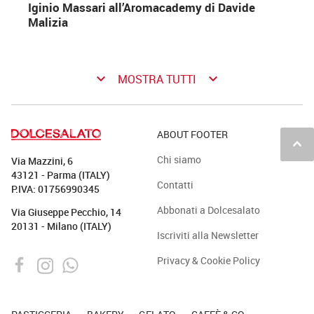
Iginio Massari all’Aromacademy di Davide
Malizia
keyboard_arrow_down
keyboard_arrow_down
MOSTRA TUTTI
ABOUT FOOTER
keyboard_arrow_up
Chi siamo
Via Mazzini, 6
43121 - Parma (ITALY)
Contatti
P.IVA: 01756990345
Abbonati a Dolcesalato
Via Giuseppe Pecchio, 14
20131 - Milano (ITALY)
Iscriviti alla Newsletter
Privacy & Cookie Policy