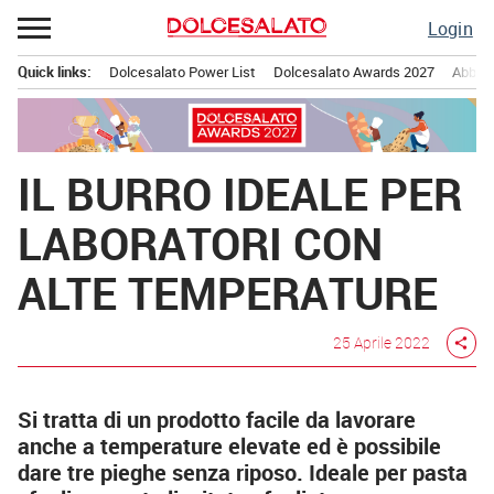
Passa
Login
al
contenuto
Quick links:
Dolcesalato Power List
Dolcesalato Awards 2027
Abbona
Menu principale
IL BURRO IDEALE PER
LABORATORI CON
ALTE TEMPERATURE
25 Aprile 2022
share
Si tratta di un prodotto facile da lavorare
anche a temperature elevate ed è possibile
dare tre pieghe senza riposo. Ideale per pasta