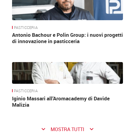
PASTICCERIA
Antonio Bachour e Polin Group: i nuovi progetti
di innovazione in pasticceria
PASTICCERIA
Iginio Massari all’Aromacademy di Davide
Malizia
keyboard_arrow_down
keyboard_arrow_down
MOSTRA TUTTI