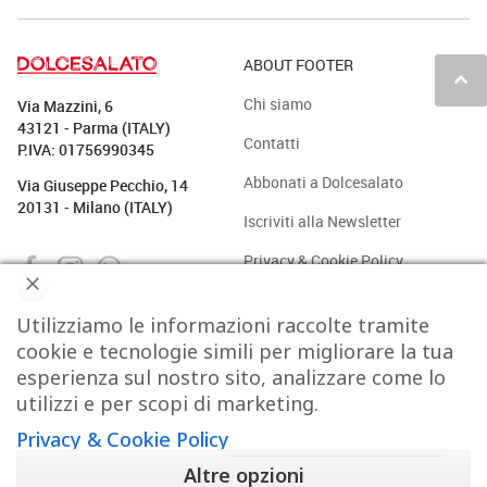
ABOUT FOOTER
keyboard_arrow_up
Chi siamo
Via Mazzini, 6
43121 - Parma (ITALY)
Contatti
P.IVA: 01756990345
Abbonati a Dolcesalato
Via Giuseppe Pecchio, 14
20131 - Milano (ITALY)
Iscriviti alla Newsletter
Privacy & Cookie Policy
Utilizziamo le informazioni raccolte tramite
PASTICCERIA
BAKERY
GELATO
CAFFÈ & CO.
cookie e tecnologie simili per migliorare la tua
esperienza sul nostro sito, analizzare come lo
CIOCCOLATO
PROTAGONISTI
STRUMENTI
TREND
utilizzi e per scopi di marketing.
Privacy & Cookie Policy
VIDEO
Altre opzioni