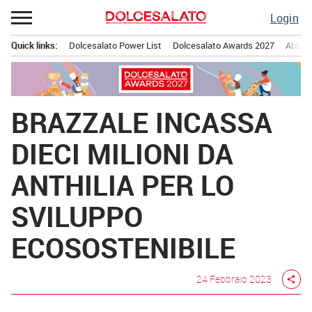
Passa
Login
al
contenuto
Quick links:
Dolcesalato Power List
Dolcesalato Awards 2027
Abbona
Menu principale
BRAZZALE INCASSA
DIECI MILIONI DA
ANTHILIA PER LO
SVILUPPO
ECOSOSTENIBILE
24 Febbraio 2023
share