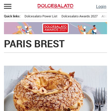
Passa
Login
al
contenuto
Quick links:
Dolcesalato Power List
Dolcesalato Awards 2027
Abbona
Menu principale
PARIS BREST