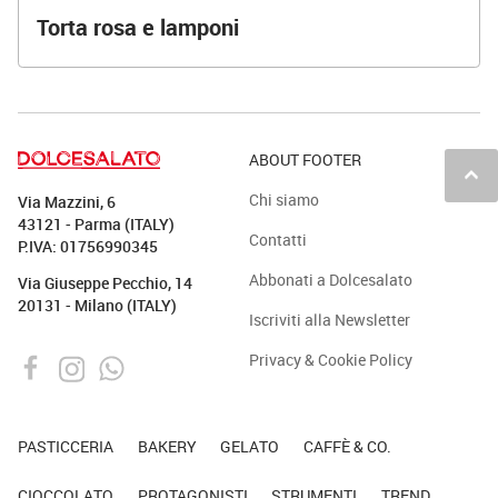
Torta rosa e lamponi
ABOUT FOOTER
keyboard_arrow_up
Chi siamo
Via Mazzini, 6
43121 - Parma (ITALY)
Contatti
P.IVA: 01756990345
Abbonati a Dolcesalato
Via Giuseppe Pecchio, 14
20131 - Milano (ITALY)
Iscriviti alla Newsletter
Privacy & Cookie Policy
PASTICCERIA
BAKERY
GELATO
CAFFÈ & CO.
CIOCCOLATO
PROTAGONISTI
STRUMENTI
TREND