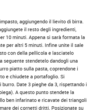
impasto, aggiungendo il lievito di birra.
giungete il resto degli ingredienti,
per 10 minuti. Appena si sarà formata la
 per altri 5 minuti. Infine unite il sale
sto con della pellicola e lasciatelo
ina seguente stendetelo dandogli una
urro piatto sulla pasta, coprendone i
tto e chiudete a portafoglio. Si
di burro. Date 3 pieghe da 3, rispettando i
 piega). A questo punto stendete la
 ben infarinato e ricavate dei triangoli
mare dei cornetti dritti. Posizionate su