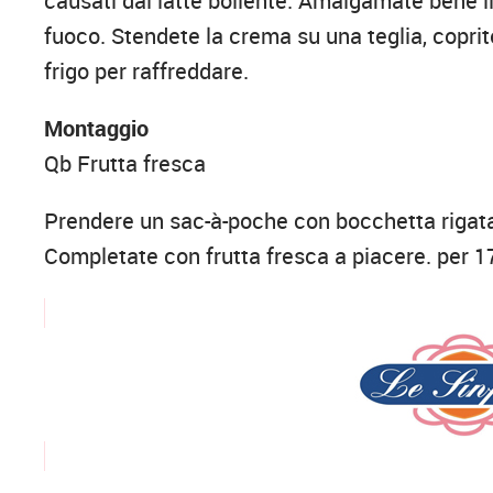
causati dal latte bollente. Amalgamate bene il
fuoco. Stendete la crema su una teglia, coprite
frigo per raffreddare.
Montaggio
Qb Frutta fresca
Prendere un sac-à-poche con bocchetta rigata 
Completate con frutta fresca a piacere. per 1