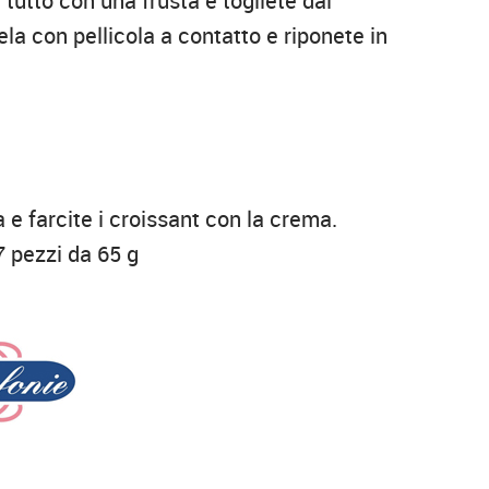
 tutto con una frusta e togliete dal
la con pellicola a contatto e riponete in
e farcite i croissant con la crema.
7 pezzi da 65 g