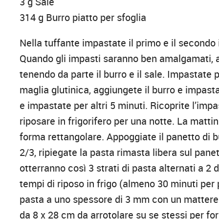
3 g Sale
314 g Burro piatto per sfoglia
Nella tuffante impastate il primo e il secondo 
Quando gli impasti saranno ben amalgamati, ag
tenendo da parte il burro e il sale. Impastate 
maglia glutinica, aggiungete il burro e impastate
e impastate per altri 5 minuti. Ricoprite l’impa
riposare in frigorifero per una notte. La matt
forma rettangolare. Appoggiate il panetto di b
2/3, ripiegate la pasta rimasta libera sul pane
otterranno così 3 strati di pasta alternati a 2 
tempi di riposo in frigo (almeno 30 minuti per
pasta a uno spessore di 3 mm con un matterello
da 8 x 28 cm da arrotolare su se stessi per for