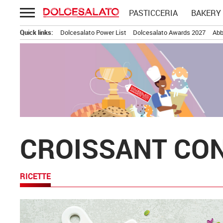
Passa
PASTICCERIA
BAKERY
al
contenuto
Quick links:
Dolcesalato Power List
Dolcesalato Awards 2027
Abb
CROISSANT CON
RICETTE