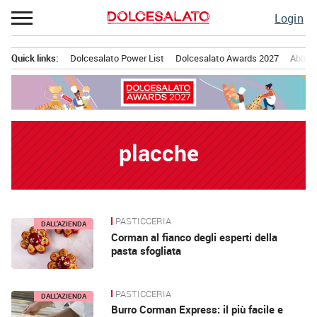
Passa
Login
al
contenuto
Quick links:
Dolcesalato Power List
Dolcesalato Awards 2027
Abbona
Menu principale
placche
PASTICCERIA
News
DALL’AZIENDA
Corman al fianco degli esperti della
pasta sfogliata
PASTICCERIA
DALL’AZIENDA
Burro Corman Express: il più facile e