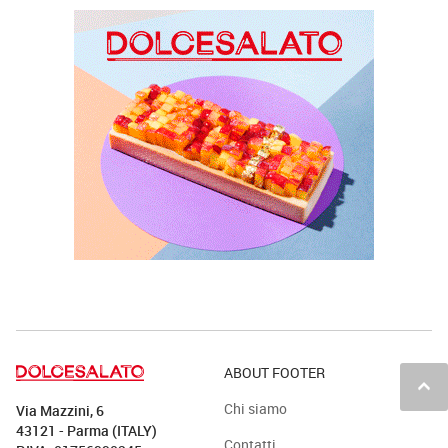
ABOUT FOOTER
keyboard_arrow_up
Chi siamo
Via Mazzini, 6
43121 - Parma (ITALY)
Contatti