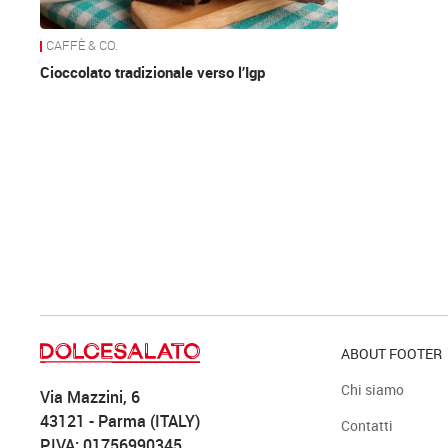
CAFFÈ & CO.
Cioccolato tradizionale verso l’Igp
ABOUT FOOTER
Chi siamo
Via Mazzini, 6
43121 - Parma (ITALY)
Contatti
P.IVA: 01756990345