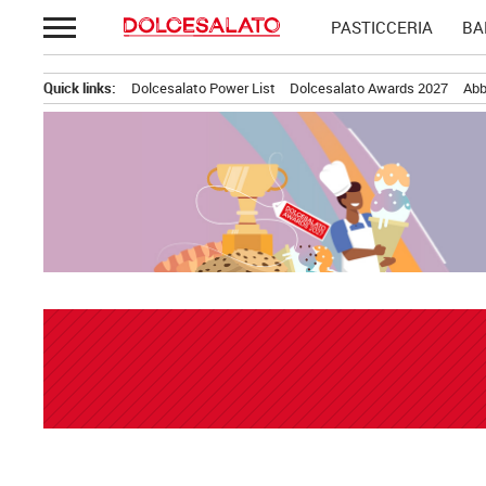
Passa
PASTICCERIA
BA
al
contenuto
Quick links:
Dolcesalato Power List
Dolcesalato Awards 2027
Abb