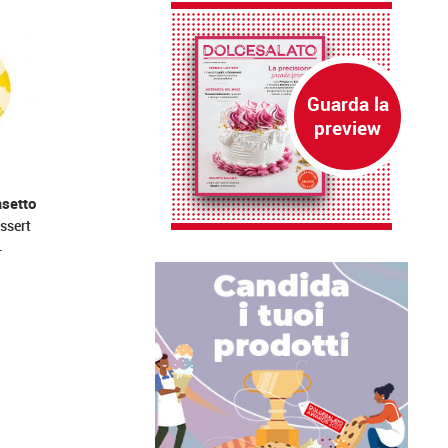
asetto
essert
…