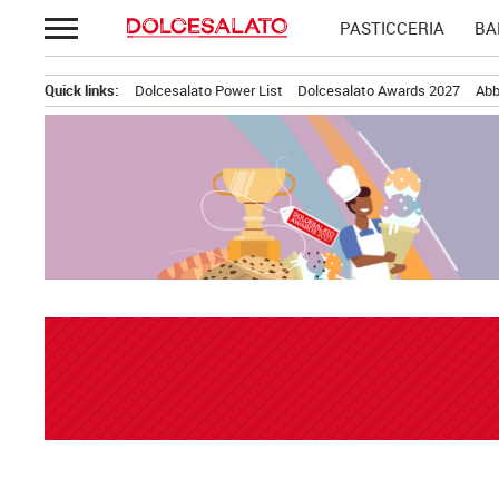
Passa
PASTICCERIA
BA
al
contenuto
Quick links:
Dolcesalato Power List
Dolcesalato Awards 2027
Abb