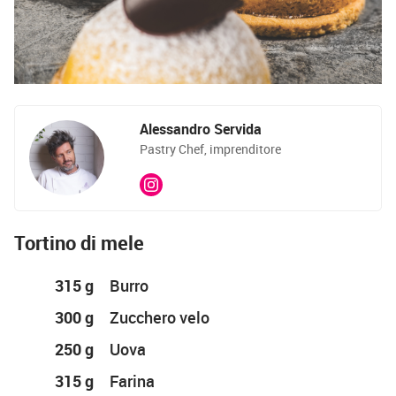
Alessandro Servida
Pastry Chef, imprenditore
Tortino di mele
315 g
Burro
300 g
Zucchero velo
250 g
Uova
315 g
Farina