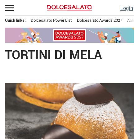
Passa
Login
al
contenuto
Quick links:
Dolcesalato Power List
Dolcesalato Awards 2027
Abbona
Menu principale
TORTINI DI MELA