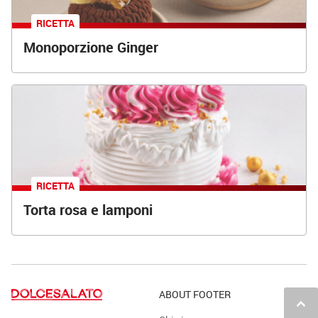
RICETTA
Monoporzione Ginger
RICETTA
Torta rosa e lamponi
ABOUT FOOTER
keyboard_arrow_up