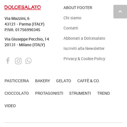
ABOUT FOOTER
keyboard_arrow_up
Chi siamo
Via Mazzini, 6
43121 - Parma (ITALY)
Contatti
P.IVA: 01756990345
Abbonati a Dolcesalato
Via Giuseppe Pecchio, 14
20131 - Milano (ITALY)
Iscriviti alla Newsletter
Privacy & Cookie Policy
PASTICCERIA
BAKERY
GELATO
CAFFÈ & CO.
CIOCCOLATO
PROTAGONISTI
STRUMENTI
TREND
VIDEO