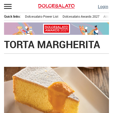
Passa
Login
al
contenuto
Quick links:
Dolcesalato Power List
Dolcesalato Awards 2027
Abbona
Menu principale
TORTA MARGHERITA