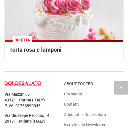
RICETTA
Torta rosa e lamponi
ABOUT FOOTER
keyboard_arrow_up
Chi siamo
Via Mazzini, 6
43121 - Parma (ITALY)
Contatti
P.IVA: 01756990345
Abbonati a Dolcesalato
Via Giuseppe Pecchio, 14
20131 - Milano (ITALY)
Iscriviti alla Newsletter