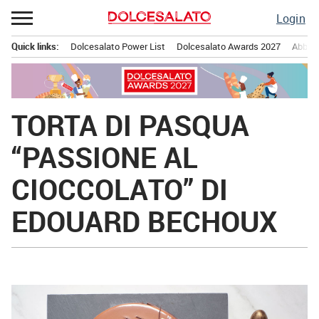
Passa
Login
al
contenuto
Quick links:
Dolcesalato Power List
Dolcesalato Awards 2027
Abbona
Menu principale
TORTA DI PASQUA
“PASSIONE AL
CIOCCOLATO” DI
EDOUARD BECHOUX