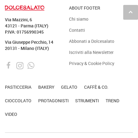
ABOUT FOOTER
keyboard_arrow_up
Chi siamo
Via Mazzini, 6
43121 - Parma (ITALY)
Contatti
P.IVA: 01756990345
Abbonati a Dolcesalato
Via Giuseppe Pecchio, 14
20131 - Milano (ITALY)
Iscriviti alla Newsletter
Privacy & Cookie Policy
PASTICCERIA
BAKERY
GELATO
CAFFÈ & CO.
CIOCCOLATO
PROTAGONISTI
STRUMENTI
TREND
VIDEO