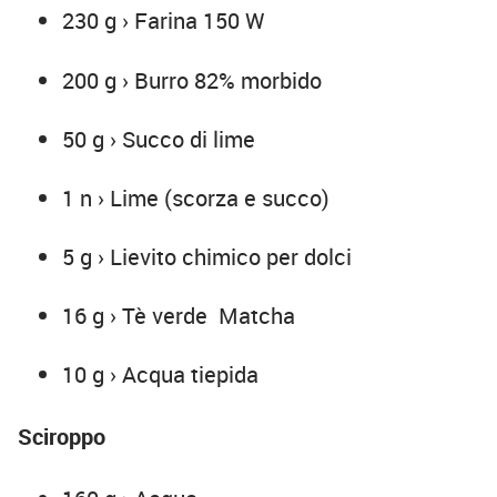
230 g › Farina 150 W
200 g › Burro 82% morbido
50 g › Succo di lime
1 n › Lime (scorza e succo)
5 g › Lievito chimico per dolci
16 g › Tè verde
Matcha
10 g › Acqua tiepida
Sciroppo