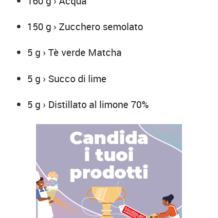
160 g › Acqua
150 g › Zucchero semolato
5 g › Tè verde Matcha
5 g › Succo di lime
5 g › Distillato al limone 70%