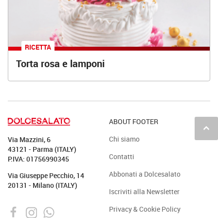
RICETTA
Torta rosa e lamponi
ABOUT FOOTER
keyboard_arrow_up
Chi siamo
Via Mazzini, 6
43121 - Parma (ITALY)
Contatti
P.IVA: 01756990345
Abbonati a Dolcesalato
Via Giuseppe Pecchio, 14
20131 - Milano (ITALY)
Iscriviti alla Newsletter
Privacy & Cookie Policy