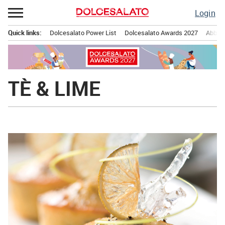
Passa
Login
al
contenuto
Quick links:
Dolcesalato Power List
Dolcesalato Awards 2027
Abbona
Menu principale
TÈ & LIME