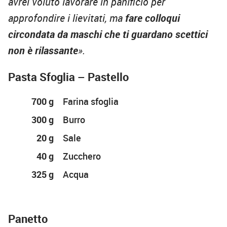
avrei voluto lavorare in panificio per
approfondire i lievitati, ma
fare colloqui
circondata da maschi che ti guardano scettici
non è rilassante
».
Pasta Sfoglia – Pastello
700 g
Farina sfoglia
300 g
Burro
20 g
Sale
40 g
Zucchero
325 g
Acqua
Panetto