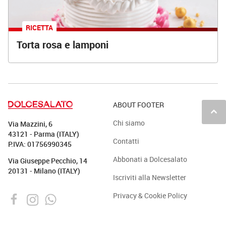
RICETTA
Torta rosa e lamponi
ABOUT FOOTER
keyboard_arrow_up
Chi siamo
Via Mazzini, 6
43121 - Parma (ITALY)
Contatti
P.IVA: 01756990345
Abbonati a Dolcesalato
Via Giuseppe Pecchio, 14
20131 - Milano (ITALY)
Iscriviti alla Newsletter
Privacy & Cookie Policy