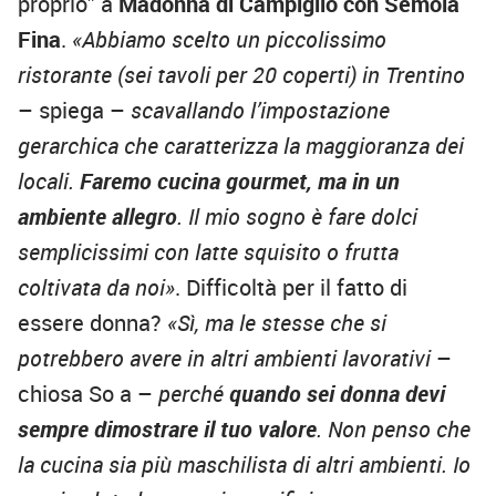
proprio” a
Madonna di Campiglio con Semola
Fina
.
«Abbiamo scelto un piccolissimo
ristorante (sei tavoli per 20 coperti) in Trentino
– spiega –
scavallando l’impostazione
gerarchica che caratterizza la maggioranza dei
locali.
Faremo cucina gourmet, ma in un
ambiente allegro
. Il mio sogno è fare dolci
semplicissimi con latte squisito o frutta
coltivata da noi»
. Difficoltà per il fatto di
essere donna?
«Sì, ma le stesse che si
potrebbero avere in altri ambienti lavorativi
–
chiosa So a –
perché
quando sei donna devi
sempre dimostrare il tuo valore
. Non penso che
la cucina sia più maschilista di altri ambienti. Io