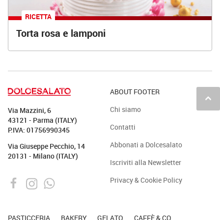
RICETTA
Torta rosa e lamponi
ABOUT FOOTER
keyboard_arrow_up
Chi siamo
Via Mazzini, 6
43121 - Parma (ITALY)
Contatti
P.IVA: 01756990345
Abbonati a Dolcesalato
Via Giuseppe Pecchio, 14
20131 - Milano (ITALY)
Iscriviti alla Newsletter
Privacy & Cookie Policy
PASTICCERIA
BAKERY
GELATO
CAFFÈ & CO.