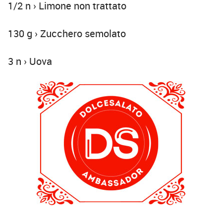
1/2 n › Limone non trattato
130 g › Zucchero semolato
3 n › Uova