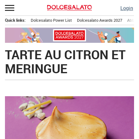
Passa
Login
al
contenuto
Quick links:
Dolcesalato Power List
Dolcesalato Awards 2027
Abbona
Menu principale
TARTE AU CITRON ET
MERINGUE