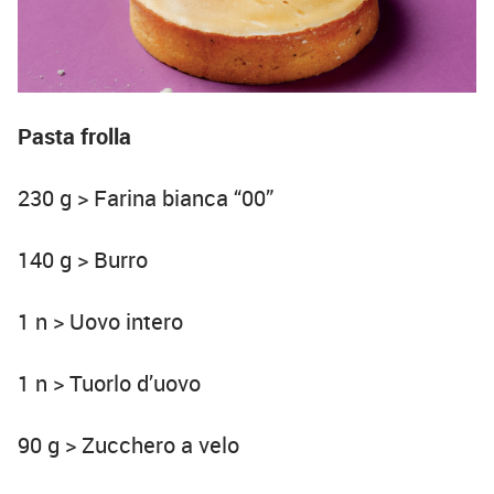
Pasta frolla
230 g > Farina bianca “00”
140 g > Burro
1 n > Uovo intero
1 n > Tuorlo d’uovo
90 g > Zucchero a velo