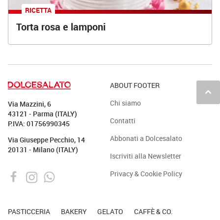
RICETTA
Torta rosa e lamponi
ABOUT FOOTER
keyboard_arrow_up
Chi siamo
Via Mazzini, 6
43121 - Parma (ITALY)
Contatti
P.IVA: 01756990345
Abbonati a Dolcesalato
Via Giuseppe Pecchio, 14
20131 - Milano (ITALY)
Iscriviti alla Newsletter
Privacy & Cookie Policy
PASTICCERIA
BAKERY
GELATO
CAFFÈ & CO.