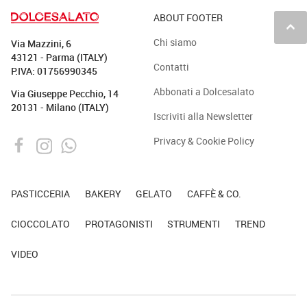
ABOUT FOOTER
keyboard_arrow_up
Chi siamo
Via Mazzini, 6
43121 - Parma (ITALY)
Contatti
P.IVA: 01756990345
Abbonati a Dolcesalato
Via Giuseppe Pecchio, 14
20131 - Milano (ITALY)
Iscriviti alla Newsletter
Privacy & Cookie Policy
PASTICCERIA
BAKERY
GELATO
CAFFÈ & CO.
CIOCCOLATO
PROTAGONISTI
STRUMENTI
TREND
VIDEO