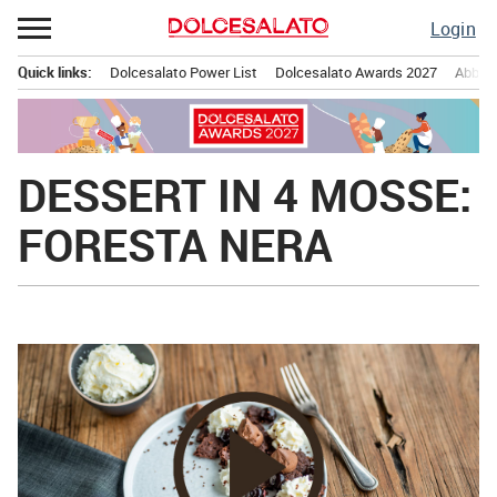
Passa
Login
al
contenuto
Quick links:
Dolcesalato Power List
Dolcesalato Awards 2027
Abbona
Menu principale
DESSERT IN 4 MOSSE:
FORESTA NERA