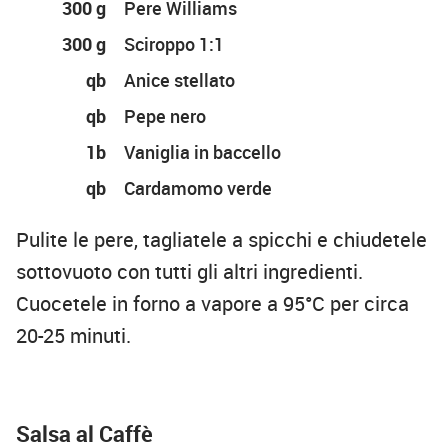
300 g
Pere Williams
300 g
Sciroppo 1:1
qb
Anice stellato
qb
Pepe nero
1b
Vaniglia in baccello
qb
Cardamomo verde
Pulite le pere, tagliatele a spicchi e chiudetele
sottovuoto con tutti gli altri ingredienti.
Cuocetele in forno a vapore a 95°C per circa
20-25 minuti.
Salsa al Caffè