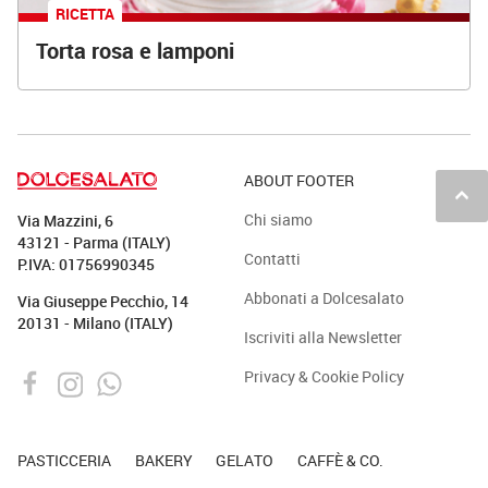
RICETTA
Torta rosa e lamponi
ABOUT FOOTER
keyboard_arrow_up
Chi siamo
Via Mazzini, 6
43121 - Parma (ITALY)
Contatti
P.IVA: 01756990345
Abbonati a Dolcesalato
Via Giuseppe Pecchio, 14
20131 - Milano (ITALY)
Iscriviti alla Newsletter
Privacy & Cookie Policy
PASTICCERIA
BAKERY
GELATO
CAFFÈ & CO.