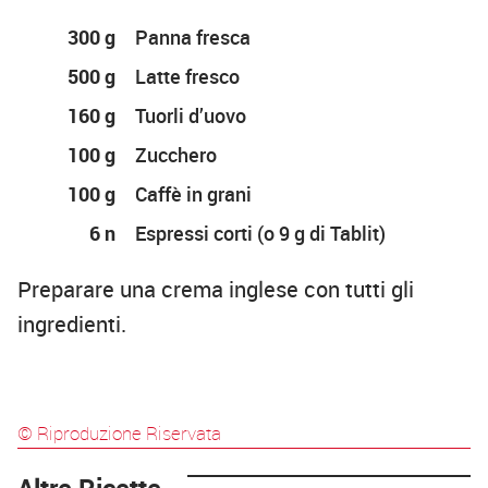
300 g
Panna fresca
500 g
Latte fresco
160 g
Tuorli d’uovo
100 g
Zucchero
100 g
Caffè in grani
6 n
Espressi corti (o 9 g di Tablit)
Preparare una crema inglese con tutti gli
ingredienti.
© Riproduzione Riservata
Altre Ricette