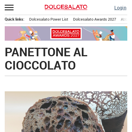
Passa
Login
al
contenuto
Quick links:
Dolcesalato Power List
Dolcesalato Awards 2027
Abbona
Menu principale
PANETTONE AL
CIOCCOLATO