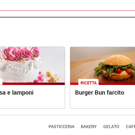
A
RICETTA
osa e lamponi
Burger Bun farcito
PASTICCERIA
BAKERY
GELATO
CAFF