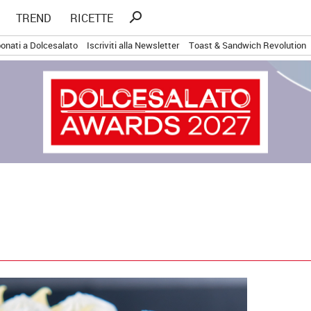
Ricerca
search
TREND
RICETTE
per:
onati a Dolcesalato
Iscriviti alla Newsletter
Toast & Sandwich Revolution