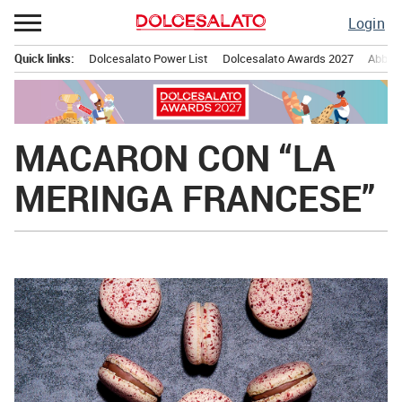
Passa
Login
al
contenuto
Quick links:
Dolcesalato Power List
Dolcesalato Awards 2027
Abbona
Menu principale
MACARON CON “LA
MERINGA FRANCESE”