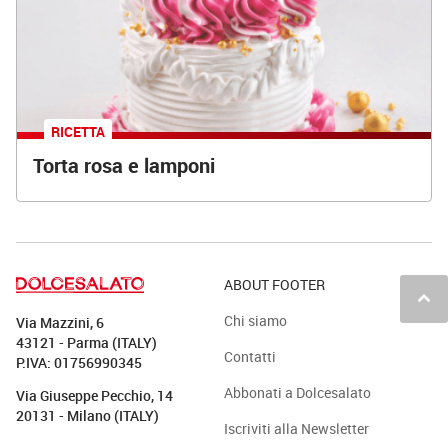
RICETTA
Torta rosa e lamponi
ABOUT FOOTER
keyboard_arrow_up
Chi siamo
Via Mazzini, 6
43121 - Parma (ITALY)
Contatti
P.IVA: 01756990345
Abbonati a Dolcesalato
Via Giuseppe Pecchio, 14
20131 - Milano (ITALY)
Iscriviti alla Newsletter