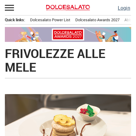
Passa
Login
al
contenuto
Quick links:
Dolcesalato Power List
Dolcesalato Awards 2027
Abbona
Menu principale
FRIVOLEZZE ALLE
MELE