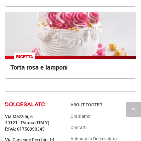
RICETTA
Torta rosa e lamponi
ABOUT FOOTER
keyboard_arrow_up
Chi siamo
Via Mazzini, 6
43121 - Parma (ITALY)
Contatti
P.IVA: 01756990345
Abbonati a Dolcesalato
Via Giuseppe Pecchio, 14