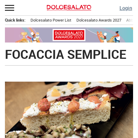
Passa
Login
al
contenuto
Quick links:
Dolcesalato Power List
Dolcesalato Awards 2027
Abbona
Menu principale
FOCACCIA SEMPLICE