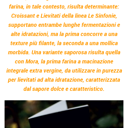
farina, in tale contesto, risulta determinante:
Croissant e Lievitati della linea Le Sinfonie,
supportano entrambe lunghe fermentazioni e
alte idratazioni, ma la prima concorre a una
texture più filante, la seconda a una mollica
morbida. Una variante saporosa risulta quella
con Mora, la prima farina a macinazione
integrale extra vergine, da utilizzare in purezza
per lievitati ad alta idratazione, caratterizzata
dal sapore dolce e caratteristico.