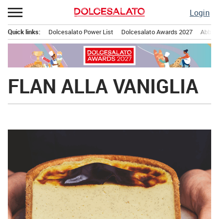
Passa
Login
al
contenuto
Quick links:
Dolcesalato Power List
Dolcesalato Awards 2027
Abbona
Menu principale
FLAN ALLA VANIGLIA