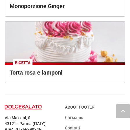
Monoporzione Ginger
RICETTA
Torta rosa e lamponi
ABOUT FOOTER
keyboard_arrow_up
Chi siamo
Via Mazzini, 6
43121 - Parma (ITALY)
Contatti
P.IVA: 01756990345