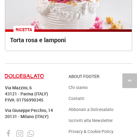
RICETTA
Torta rosa e lamponi
ABOUT FOOTER
keyboard_arrow_up
Chi siamo
Via Mazzini, 6
43121 - Parma (ITALY)
Contatti
P.IVA: 01756990345
Abbonati a Dolcesalato
Via Giuseppe Pecchio, 14
20131 - Milano (ITALY)
Iscriviti alla Newsletter
Privacy & Cookie Policy