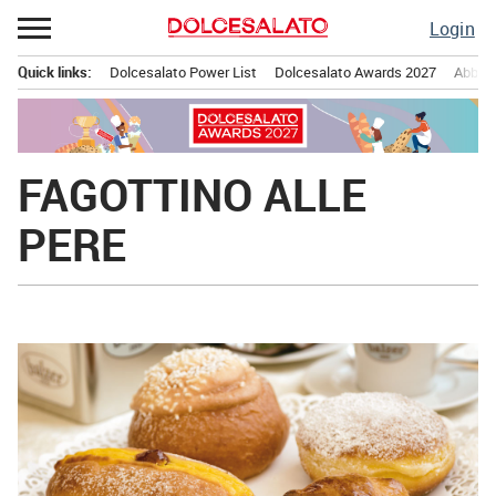
Passa
Login
al
contenuto
Quick links:
Dolcesalato Power List
Dolcesalato Awards 2027
Abbona
Menu principale
FAGOTTINO ALLE
PERE