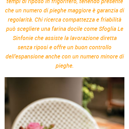
tempi di riposo in frigorifero, tenendo presente
che un numero di pieghe maggiore è garanzia di
regolarità. Chi ricerca compattezza e friabilità
può scegliere una farina docile come Sfoglia Le
Sinfonie che assiste la lavorazione diretta
senza riposi e offre un buon controllo
dell’espansione anche con un numero minore di
pieghe.