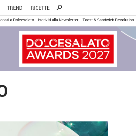
Ricerca
search
TREND
RICETTE
per:
onati a Dolcesalato
Iscriviti alla Newsletter
Toast & Sandwich Revolution
O