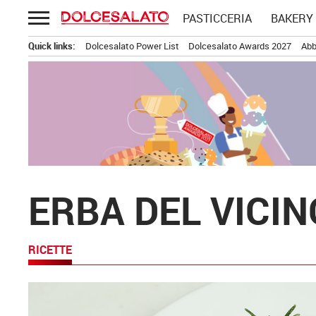
Passa
PASTICCERIA
BAKERY
al
contenuto
Quick links:
Dolcesalato Power List
Dolcesalato Awards 2027
Abb
ERBA DEL VICIN
RICETTE