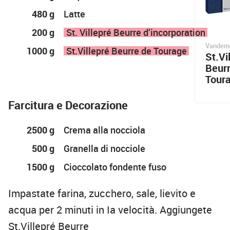
480 g
Latte
200 g
St. Villepré Beurre d’incorporation
Vandemo
1000 g
St.Villepré Beurre de Tourage
St.Vi
Beur
Tour
Farcitura e Decorazione
2500 g
Crema alla nocciola
500 g
Granella di nocciole
1500 g
Cioccolato fondente fuso
Impastate farina, zucchero, sale, lievito e
acqua per 2 minuti in Ia velocità. Aggiungete
St.Villepré Beurre