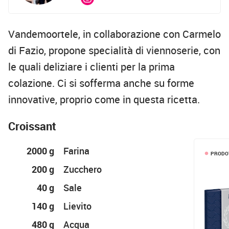
Vandemoortele, in collaborazione con Carmelo
di Fazio, propone specialità di viennoserie, con
le quali deliziare i clienti per la prima
colazione. Ci si sofferma anche su forme
innovative, proprio come in questa ricetta.
Croissant
2000 g
Farina
PRODOT
lens
200 g
Zucchero
40 g
Sale
140 g
Lievito
480 g
Acqua