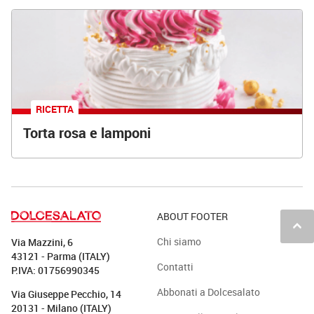
RICETTA
Torta rosa e lamponi
ABOUT FOOTER
keyboard_arrow_up
Chi siamo
Via Mazzini, 6
43121 - Parma (ITALY)
Contatti
P.IVA: 01756990345
Abbonati a Dolcesalato
Via Giuseppe Pecchio, 14
20131 - Milano (ITALY)