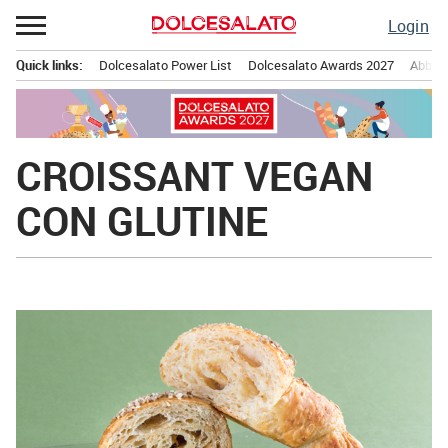
Passa
Login
al
contenuto
Quick links:
Dolcesalato Power List
Dolcesalato Awards 2027
Abbona
Menu principale
CROISSANT VEGAN
CON GLUTINE