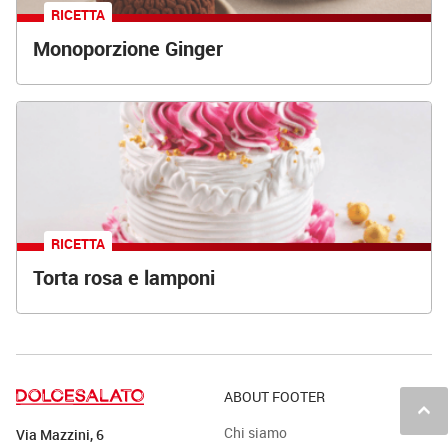
RICETTA
Monoporzione Ginger
RICETTA
Torta rosa e lamponi
ABOUT FOOTER
keyboard_arrow_up
Chi siamo
Via Mazzini, 6