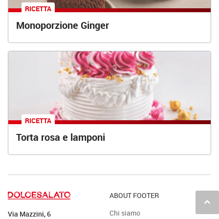
RICETTA
Monoporzione Ginger
RICETTA
Torta rosa e lamponi
ABOUT FOOTER
keyboard_arrow_up
Chi siamo
Via Mazzini, 6