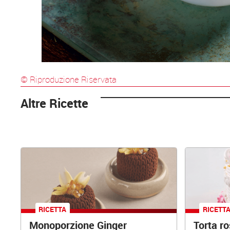
© Riproduzione Riservata
Altre Ricette
RICETTA
RICETT
Monoporzione Ginger
Torta r