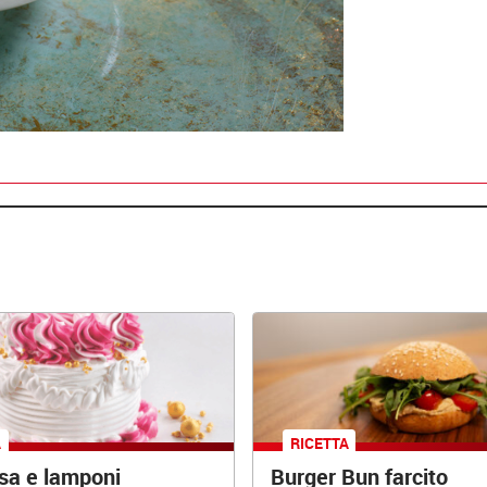
A
RICETTA
osa e lamponi
Burger Bun farcito