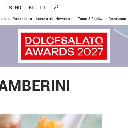
Ricerca
search
TREND
RICETTE
per:
onati a Dolcesalato
Iscriviti alla Newsletter
Toast & Sandwich Revolution
GAMBERINI