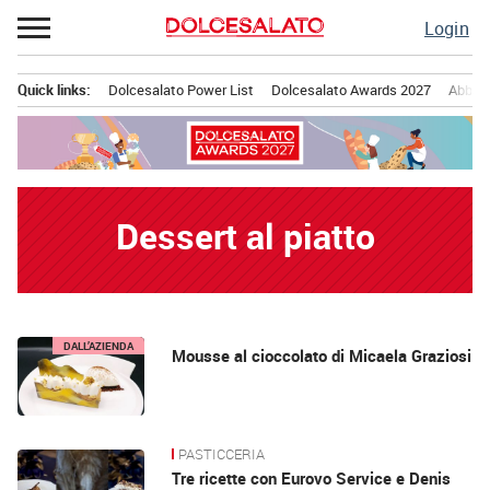
Passa
Login
al
contenuto
Quick links:
Dolcesalato Power List
Dolcesalato Awards 2027
Abbona
Menu principale
Dessert al piatto
News
DALL’AZIENDA
Mousse al cioccolato di Micaela Graziosi
PASTICCERIA
Tre ricette con Eurovo Service e Denis