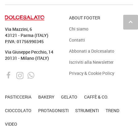
ABOUT FOOTER
keyboard_arrow_up
Chi siamo
Via Mazzini, 6
43121 - Parma (ITALY)
Contatti
P.IVA: 01756990345
Abbonati a Dolcesalato
Via Giuseppe Pecchio, 14
20131 - Milano (ITALY)
Iscriviti alla Newsletter
Privacy & Cookie Policy
PASTICCERIA
BAKERY
GELATO
CAFFÈ & CO.
CIOCCOLATO
PROTAGONISTI
STRUMENTI
TREND
VIDEO