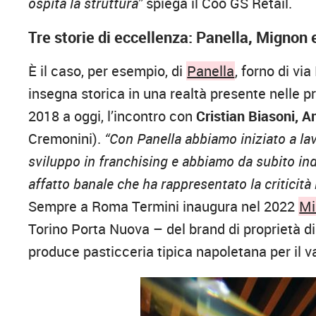
ospita la struttura”
spiega il Coo GS Retail.
Tre storie di eccellenza: Panella, Mignon 
È il caso, per esempio, di
Panella
, forno di vi
insegna storica in una realtà presente nelle pr
2018 a oggi, l’incontro con
Cristian Biasoni, 
Cremonini).
“Con Panella abbiamo iniziato a la
sviluppo in franchising e abbiamo da subito in
affatto banale che ha rappresentato la critici
Sempre a Roma Termini inaugura nel 2022
Mi
Torino Porta Nuova – del brand di proprietà di 
produce pasticceria tipica napoletana per il 