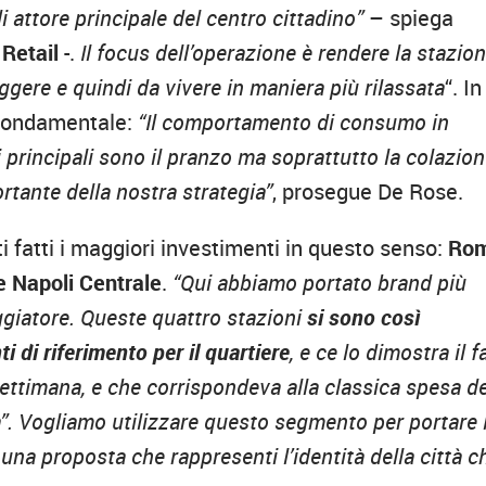
di attore principale del centro cittadino”
– spiega
Retail
-.
Il focus dell’operazione è rendere la stazio
eggere e quindi da vivere in maniera più rilassata
“. In
o fondamentale:
“Il comportamento di consumo in
ri principali sono il pranzo ma soprattutto la colazion
tante della nostra strategia”
, prosegue De Rose.
 fatti i maggiori investimenti in questo senso:
Ro
e Napoli Centrale
.
“Qui abbiamo portato brand più
ggiatore. Queste quattro stazioni
si sono così
i di riferimento per il quartiere
, e ce lo dimostra il f
settimana, e che corrispondeva alla classica spesa de
ca”. Vogliamo utilizzare questo segmento per portare 
 una proposta che rappresenti l’identità della città c