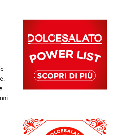
io
e.
e
anni