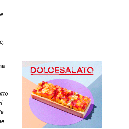
ne
e,
ma
atto
l
le
he