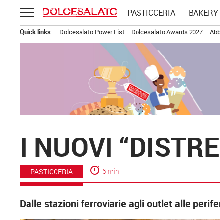
Passa
PASTICCERIA
BAKERY
al
contenuto
Quick links:
Dolcesalato Power List
Dolcesalato Awards 2027
Abb
I NUOVI “DISTR
timer
6 min.
PASTICCERIA
Dalle stazioni ferroviarie agli outlet alle perif