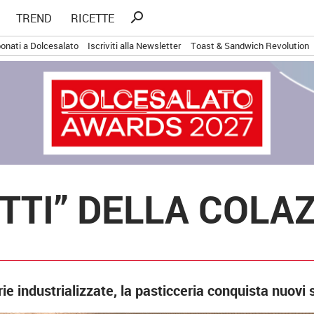
Ricerca
search
TREND
RICETTE
per:
onati a Dolcesalato
Iscriviti alla Newsletter
Toast & Sandwich Revolution
ETTI” DELLA COLA
erie industrializzate, la pasticceria conquista nuovi 