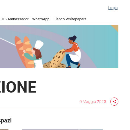
Login
DS Ambassador
WhatsApp
Elenco Whitepapers
ZIONE
9 Maggio 2023
share
spazi