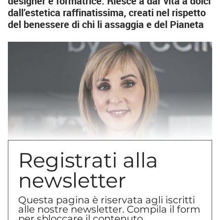
designer e formatrice. Riesce a dar vita a dolci
dall’estetica raffinatissima, creati nel rispetto
del benessere di chi li assaggia e del Pianeta
Registrati alla
newsletter
“
Concepisco e rivisito la pasticceria come se
Questa pagina è riservata agli iscritti
alle nostre newsletter. Compila il form
fosse una collezione di moda. Ero una designer
per sbloccare il contenuto.