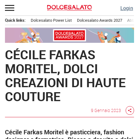
Passa
Login
al
contenuto
Quick links:
Dolcesalato Power List
Dolcesalato Awards 2027
Abbona
Menu principale
CÉCILE FARKAS
MORITEL, DOLCI
CREAZIONI DI HAUTE
COUTURE
9 Gennaio 2023
share
Cécile Farkas Moritel è pasticciera, fashion