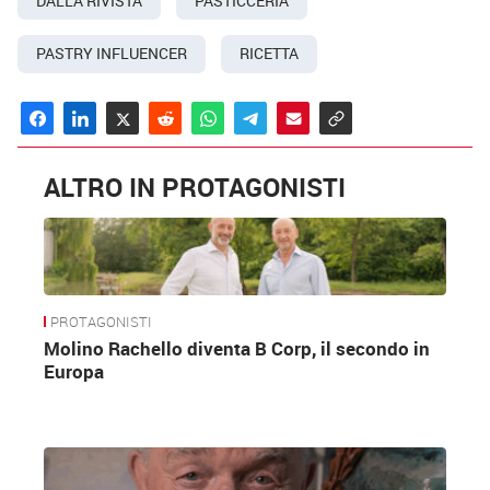
DALLA RIVISTA
PASTICCERIA
ecc….).
PASTRY INFLUENCER
RICETTA
“
Al mondo ci sono così tanti gusti, tante
tecniche diverse, decorazioni possibili ma
anche montaggi realizzabili, che per me sarebbe
ALTRO IN PROTAGONISTI
possibile creare all’infinito
”.
PROTAGONISTI
Molino Rachello diventa B Corp, il secondo in
Europa