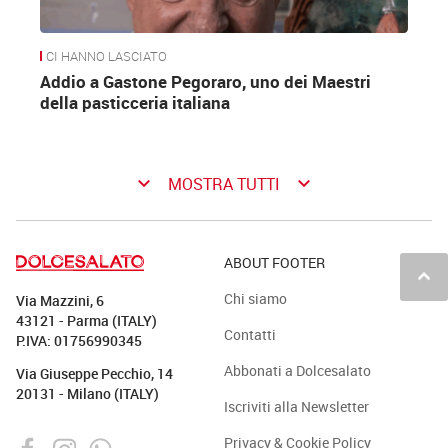
CI HANNO LASCIATO
Addio a Gastone Pegoraro, uno dei Maestri
della pasticceria italiana
keyboard_arrow_down
keyboard_arrow_down
MOSTRA TUTTI
ABOUT FOOTER
keyboard_arrow_up
Chi siamo
Via Mazzini, 6
43121 - Parma (ITALY)
Contatti
P.IVA: 01756990345
Formatori online
Abbonati a Dolcesalato
Via Giuseppe Pecchio, 14
20131 - Milano (ITALY)
Iscriviti alla Newsletter
Con i suoi 147 mila follower che la seguono su
Privacy & Cookie Policy