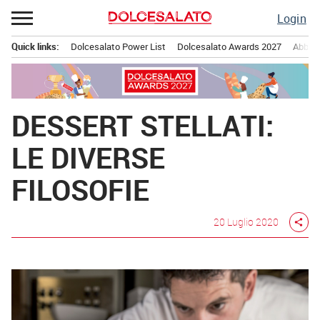
Passa
Login
al
contenuto
Quick links:
Dolcesalato Power List
Dolcesalato Awards 2027
Abbona
Menu principale
DESSERT STELLATI:
LE DIVERSE
FILOSOFIE
20 Luglio 2020
share