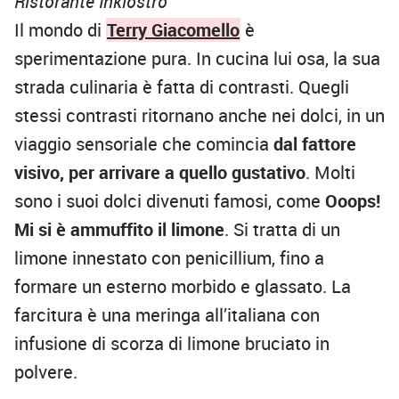
Ristorante Inkiostro
Il mondo di
Terry Giacomello
è
sperimentazione pura. In cucina lui osa, la sua
strada culinaria è fatta di contrasti. Quegli
stessi contrasti ritornano anche nei dolci, in un
viaggio sensoriale che comincia
dal fattore
visivo, per arrivare a quello gustativo
. Molti
sono i suoi dolci divenuti famosi, come
Ooops!
Mi si è ammuffito il limone
. Si tratta di un
limone innestato con penicillium, fino a
formare un esterno morbido e glassato. La
farcitura è una meringa all’italiana con
infusione di scorza di limone bruciato in
polvere.