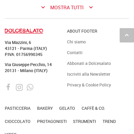
keyboard_arrow_down
keyboard_arrow_down
MOSTRA TUTTI
ABOUT FOOTER
keyboard_arrow_up
Chi siamo
Via Mazzini, 6
43121 - Parma (ITALY)
Contatti
P.IVA: 01756990345
Abbonati a Dolcesalato
Via Giuseppe Pecchio, 14
20131 - Milano (ITALY)
Iscriviti alla Newsletter
Privacy & Cookie Policy
PASTICCERIA
BAKERY
GELATO
CAFFÈ & CO.
CIOCCOLATO
PROTAGONISTI
STRUMENTI
TREND