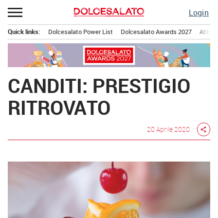
Passa
Login
al
contenuto
Quick links:
Dolcesalato Power List
Dolcesalato Awards 2027
Abbona
Menu principale
CANDITI: PRESTIGIO
RITROVATO
20 Aprile 2020
share