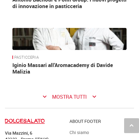
di innovazione in pasticceria
PASTICCERIA
Iginio Massari all’Aromacademy di Davide
Malizia
keyboard_arrow_down
keyboard_arrow_down
MOSTRA TUTTI
ABOUT FOOTER
keyboard_arrow_up
Chi siamo
Via Mazzini, 6